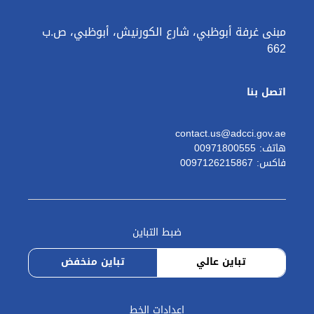
مبنى غرفة أبوظبي، شارع الكورنيش، أبوظبي، ص.ب
662
اتصل بنا
contact.us@adcci.gov.ae
هاتف: 00971800555
فاكس: 0097126215867
ضبط التباين
تباين عالي
تباين منخفض
إعدادات الخط